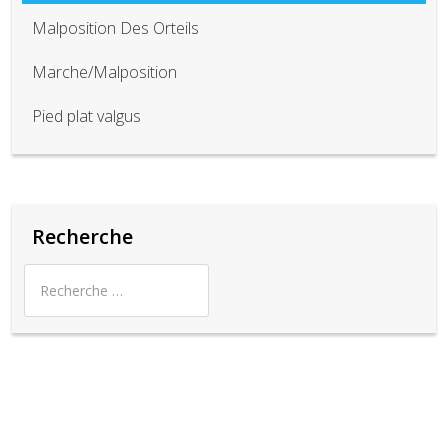
Malposition Des Orteils
Marche/Malposition
Pied plat valgus
Recherche
Conditions D'utilisation
© 2015 Your Company. All Rights Reserved. Designed By
JoomShaper